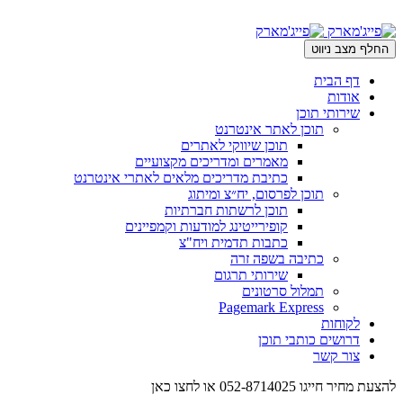
החלף מצב ניווט
דף הבית
אודות
שירותי תוכן
תוכן לאתר אינטרנט
תוכן שיווקי לאתרים
מאמרים ומדריכים מקצועיים
כתיבת מדריכים מלאים לאתרי אינטרנט
תוכן לפרסום, יח״צ ומיתוג
תוכן לרשתות חברתיות
קופירייטינג למודעות וקמפיינים
כתבות תדמית ויח"צ
כתיבה בשפה זרה
שירותי תרגום
תמלול סרטונים
Pagemark Express
לקוחות
דרושים כותבי תוכן
צור קשר
להצעת מחיר חייגו
052-8714025
או לחצו כאן