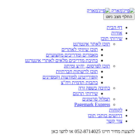
החלף מצב ניווט
דף הבית
אודות
שירותי תוכן
תוכן לאתר אינטרנט
תוכן שיווקי לאתרים
מאמרים ומדריכים מקצועיים
כתיבת מדריכים מלאים לאתרי אינטרנט
תוכן לפרסום, יח״צ ומיתוג
תוכן לרשתות חברתיות
קופירייטינג למודעות וקמפיינים
כתבות תדמית ויח"צ
כתיבה בשפה זרה
שירותי תרגום
תמלול סרטונים
Pagemark Express
לקוחות
דרושים כותבי תוכן
צור קשר
להצעת מחיר חייגו
052-8714025
או לחצו כאן