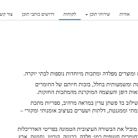
אודות
שירותי תוכן
לקוחות
דרושים כותבי תוכן
צור קש
ברת Adam Steel נוכחות בולטת ומשמעותית בחלל, בזכות חיותם של החומרים
צאות דופן והעוצמה המוקרנת מהמתכות החזקות.
שילוב בד פשתן עדין במראה מרהיב, ספריות מתכת
מתי וממגנטת, דלתות ושערים בעיצוב אומנותי ומקורי –
 מוביל את הבשורה העיצובית הטמונה בפריטי האדריכלות
ויצירתי בחומרים חשופים כמו: פלדה, ברונזה, קורטן, נחושת, אבץ,