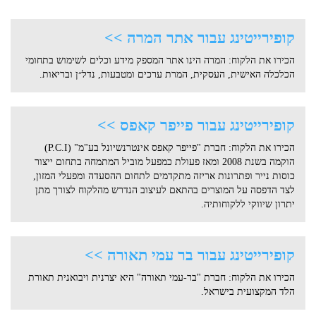
קופירייטינג עבור אתר המרה >>
הכירו את הלקוח: המרה הינו אתר המספק מידע וכלים לשימוש בתחומי
הכלכלה האישית, העסקית, המרת ערכים ומטבעות, נדל״ן ובריאות.
קופירייטינג עבור פייפר קאפס >>
הכירו את הלקוח: חברת "פייפר קאפס אינטרנשיונל בע"מ" (P.C.I)
הוקמה בשנת 2008 ומאז פעולת כמפעל מוביל המתמחה בתחום ייצור
כוסות נייר ופתרונות אריזה מתקדמים לתחום ההסעדה ומפעלי המזון,
לצד הדפסה על המוצרים בהתאם לעיצוב הנדרש מהלקוח לצורך מתן
יתרון שיווקי ללקוחותיה.
קופירייטינג עבור בר עמי תאורה >>
הכירו את הלקוח: חברת "בר-עמי תאורה" היא יצרנית ויבואנית תאורת
הלד המקצועית בישראל.